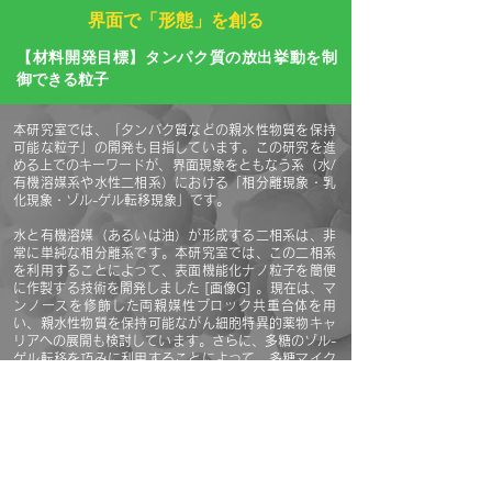
界面で「形態」を創る
【材料開発目標】タンパク質の放出挙動を制
御できる粒子
本研究室では、「タンパク質などの親水性物質を保持
可能な粒子」の開発も目指しています。この研究を進
める上でのキーワードが、界面現象をともなう系（水/
有機溶媒系や水性二相系）における「相分離現象・乳
化現象・ゾル-ゲル転移現象」です。
水と有機溶媒（あるいは油）が形成する二相系は、非
常に単純な相分離系です。本研究室では、この二相系
を利用することによって、表面機能化ナノ粒子を簡便
に作製する技術を開発しました [画像G]
。現在は、マ
ンノースを修飾した両親媒性ブロック共重合体を用
い、親水性物質を保持可能ながん細胞特異的薬物キャ
リアへの展開も検討しています。さらに、多糖のゾル-
ゲル転移を巧みに利用することによって、多糖マイク
ロゲルの開発にも成功しています [画像H]。
また、二種類の水溶性高分子、あるいは水溶性高分子
と無機塩を純水に溶解することによって、水溶液が自
発的に相分離した水性二相系が得られます。撹拌した
水性二相系の分散相にタンパク質や多糖を特異的に分
配させることができれば、生体高分子を保持可能なゲ