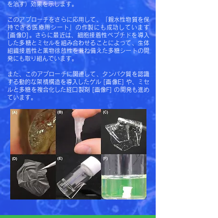
を治す）効果を示します
。
このアプローチをさらに応用して、「親水性物質を保
持できる医療用シート」の作製にも成功しています
[画像D]。さらに最近は、細胞接着性ペプチドを導入
した多糖とミセルを組み合わせることによって、生体
組織接着性と薬物徐放性を兼ね備えた多糖シートの開
発にも取り組んでいます。
また、このアプローチに関連して、タンパク質を認識
する動的な架橋構造を導入したゲル [画像E] や、ミセ
ルと多糖を複合化した経口製剤 [画像F] の開発も進め
ています。