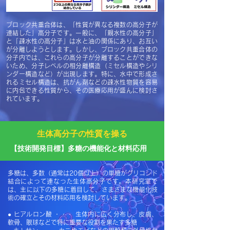
ブロック共重合体は、「性質が異なる複数の高分子が
連結した」高分子です。一般に、「親水性の高分子」
と「疎水性の高分子」は水と油の関係にあり、お互い
が分離しようとします。しかし、ブロック共重合体の
分子内では、これらの高分子が分離することができな
いため、分子レベルの相分離構造（ミセル構造やシリ
ンダー構造など）が出現します。特に、水中で形成さ
れるミセル構造は、抗がん剤などの疎水性物質を容易
に内包できる性質から、その医療応用が盛んに検討さ
れています。
生体高分子の性質を操る
【技術開発目標】多糖の機能化と材料応用
多糖は、多数（通常は20個以上）の単糖がグリコシド
結合によって連なった生体高分子です。本研究室で
は、主に以下の多糖に着目して、さまざまな機能化技
術の確立とその材料応用を検討しています。
● ヒアルロン酸 ・・・ 生体内に広く分布し、皮膚、
軟骨、眼球などで特に重要な役割を果たす多糖