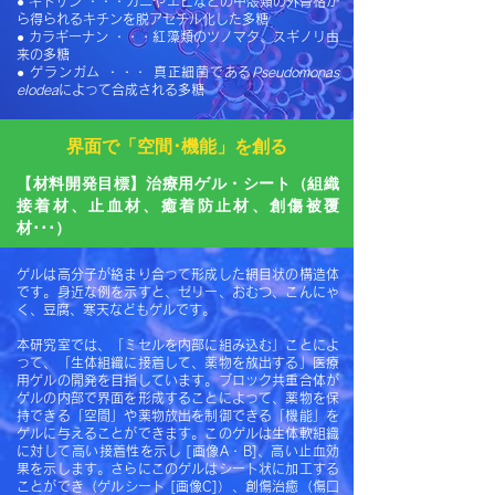
● キトサン ・・・カニやエビなどの甲殻類の外骨格か
ら得られるキチンを脱アセチル化した多糖
● カラギーナン ・・・紅藻類のツノマタ、スギノリ由
来の多糖
● ゲランガム ・・・ 真正細菌である
Pseudomonas
elodea
によって合成される多糖
界面で「空間･機能」を創る
【材料開発目標】治療用ゲル・シート（組織
接着材、止血材、癒着防止材、創傷被覆
材･･･）
ゲルは高分子が絡まり合って形成した網目状の構造体
です。身近な例を示すと、ゼリー、おむつ、こんにゃ
く、豆腐、寒天などもゲルです。
本研究室では、「ミセルを内部に組み込む」ことによ
って、「生体組織に接着して、薬物を放出する」医療
用ゲルの開発を目指しています。ブロック共重合体が
ゲルの内部で界面を形成することによって、薬物を保
持できる「空間」や薬物放出を制御できる「機能」を
ゲルに与えることができます。
このゲルは生体軟組織
に対して高い接着性を示し [画像A・B]、高い止血効
果を示します。さらにこのゲルはシート状に加工する
ことができ（ゲルシート [画像C]）、創傷治癒（傷口